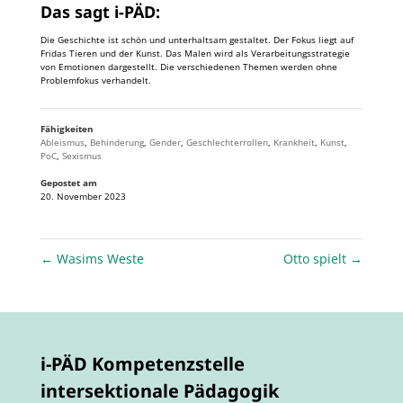
Das sagt i-PÄD:
Die Geschichte ist schön und unterhaltsam gestaltet. Der Fokus liegt auf
Fridas Tieren und der Kunst. Das Malen wird als Verarbeitungsstrategie
von Emotionen dargestellt. Die verschiedenen Themen werden ohne
Problemfokus verhandelt.
Fähigkeiten
Ableismus
,
Behinderung
,
Gender
,
Geschlechterrollen
,
Krankheit
,
Kunst
,
PoC
,
Sexismus
Gepostet am
20. November 2023
←
Wasims Weste
Otto spielt
→
i-PÄD Kompetenzstelle
intersektionale Pädagogik