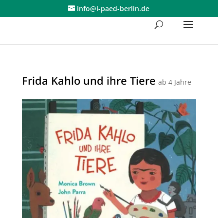
Skip
info@i-paed-berlin.de
to
content
Frida Kahlo und ihre Tiere
ab 4 Jahre