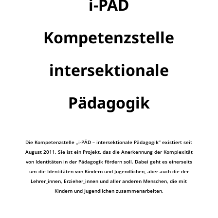
i-PÄD
Kompetenzstelle
intersektionale
Pädagogik
Die Kompetenzstelle „i-PÄD – intersektionale Pädagogik“ existiert seit
August 2011. Sie ist ein Projekt, das die Anerkennung der Komplexität
von Identitäten in der Pädagogik fördern soll. Dabei geht es einerseits
um die Identitäten von Kindern und Jugendlichen, aber auch die der
Lehrer_innen, Erzieher_innen und aller anderen Menschen, die mit
Kindern und Jugendlichen zusammenarbeiten.