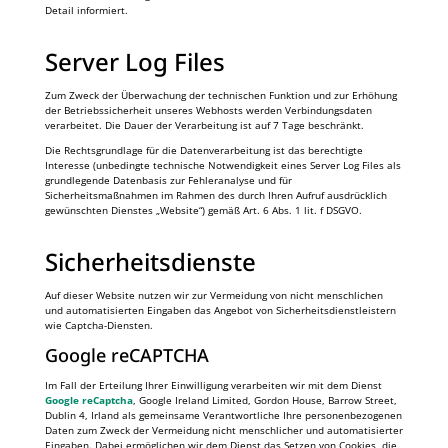
Detail informiert.
Server Log Files
Zum Zweck der Überwachung der technischen Funktion und zur Erhöhung
der Betriebssicherheit unseres Webhosts werden Verbindungsdaten
verarbeitet. Die Dauer der Verarbeitung ist auf 7 Tage beschränkt.
Die Rechtsgrundlage für die Datenverarbeitung ist das berechtigte
Interesse (unbedingte technische Notwendigkeit eines Server Log Files als
grundlegende Datenbasis zur Fehleranalyse und für
Sicherheitsmaßnahmen im Rahmen des durch Ihren Aufruf ausdrücklich
gewünschten Dienstes „Website“) gemäß Art. 6 Abs. 1 lit. f DSGVO.
Sicherheitsdienste
Auf dieser Website nutzen wir zur Vermeidung von nicht menschlichen
und automatisierten Eingaben das Angebot von Sicherheitsdienstleistern
wie Captcha-Diensten.
Google reCAPTCHA
Im Fall der Erteilung Ihrer Einwilligung verarbeiten wir mit dem Dienst
Google reCaptcha
, Google Ireland Limited, Gordon House, Barrow Street,
Dublin 4, Irland als gemeinsame Verantwortliche Ihre personenbezogenen
Daten zum Zweck der Vermeidung nicht menschlicher und automatisierter
Eingaben. Dabei ermöglichen wir dem Dienst das Setzen von Cookies, die