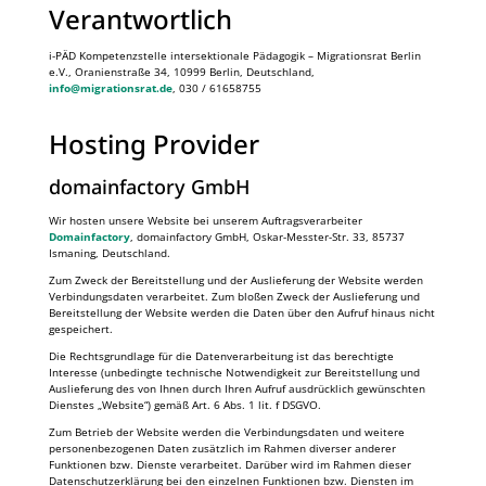
Verantwortlich
i-PÄD Kompetenzstelle intersektionale Pädagogik – Migrationsrat Berlin
e.V., Oranienstraße 34, 10999 Berlin, Deutschland,
info@migrationsrat.de
, 030 / 61658755
Hosting Provider
domainfactory GmbH
Wir hosten unsere Website bei unserem Auftragsverarbeiter
Domainfactory
, domainfactory GmbH, Oskar-Messter-Str. 33, 85737
Ismaning, Deutschland.
Zum Zweck der Bereitstellung und der Auslieferung der Website werden
Verbindungsdaten verarbeitet. Zum bloßen Zweck der Auslieferung und
Bereitstellung der Website werden die Daten über den Aufruf hinaus nicht
gespeichert.
Die Rechtsgrundlage für die Datenverarbeitung ist das berechtigte
Interesse (unbedingte technische Notwendigkeit zur Bereitstellung und
Auslieferung des von Ihnen durch Ihren Aufruf ausdrücklich gewünschten
Dienstes „Website“) gemäß Art. 6 Abs. 1 lit. f DSGVO.
Zum Betrieb der Website werden die Verbindungsdaten und weitere
personenbezogenen Daten zusätzlich im Rahmen diverser anderer
Funktionen bzw. Dienste verarbeitet. Darüber wird im Rahmen dieser
Datenschutzerklärung bei den einzelnen Funktionen bzw. Diensten im