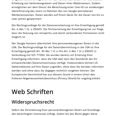
Erhebung von Verbindungsdaten und Daten ihres Webbrowsers. Zudem
ermöglichen wir dem Dienst die Berechnung einer User-ID zur eindeutigen
Identifizierung des Users im Rahmen des von Google betriebenen
Werbenetzwerkes. Daten werden auf Ihrem Gerät für die Dauer von bis zu
zwei Jahren gespeichert.
Die Rechtsgrundlage für die Datenverarbeitung ist Ihre Einwilligung gemäß
Art. 6 Abs 1 lit. a DSGVO. Die Nichterteilung der Einwilligung hat zur Folge,
dass die Nutzung von reCaptcha und damit verbundenen Formularen nicht
möglich ist.
Der Google Konzern übermittelt Ihre personenbezogenen Daten in die
USA. Die Rechtsgrundlage für die Datenübermittlung in die USA ist Ihre
Einwilligung gemäß Art. 49 Abs 1 lit a iVm Art. 6 Abs 1 lit a DSGVO in
Verbindung mit §25 TTDSG. Sie wurden bereits vor Erteilung Ihrer
Einwilligung informiert, dass die USA über kein den Standards der EU
entsprechendes Datenschutzniveau verfügt. Insbesondere können US
Geheimdienste auf Ihre Daten zugreifen, ohne dass Sie darüber informiert
werden und ohne dass Sie dagegen rechtlich vorgehen können. Der
Europäische Gerichtshof hat aus diesem Grund in einem Urteil den
früheren Angemessenheitsbeschluss (Privacy Shield) für ungültig erklärt.
Web Schriften
Widerspruchsrecht
Sofern die Verarbeitung Ihrer personenbezogenen Daten auf Grundlage
des berechtigten Interesses erfolgt, haben Sie das Recht gegen diese