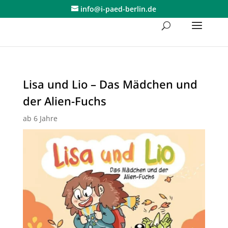
Skip
info@i-paed-berlin.de
to
content
Lisa und Lio – Das Mädchen und
der Alien-Fuchs
ab 6 Jahre