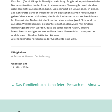
Das Buch (Comic/Graphic Novel) ist sehr lang. Es gibt eine problematische
Namenssituation, in der Lisa Lio einen neuen Namen gibt, weil sie den
richtigen nicht aussprechen kann. Dies erinnert an Situationen, in denen
z.B. Lehrkräfte Schüler_innen mit nicht-deutschen Namen Abkürzungen
geben/ den Namen abändern, damit sie ihn besser aussprechen können.
Im Kontext des Buches ist die Situation eine andere (weil fiktiv und Lio
aus dem Weltall kommt), es könnte jedoch in dem Zuge mit Kindern
darüber gesprochen werden, dass sie jedes Recht haben, andere
Menschen zu korrigieren, wenn diese ihren Namen falsch aussprechen
und das auch Lio dies hätte tun können.
Alle handelnden Personen in der Geschichte sind
weiß
.
Fähigkeiten
Ableism
,
Autismus
,
Behinderung
Gepostet am
14. März 2024
←
Das Familienbuch
Lena feiert Pessach mit Alma
→