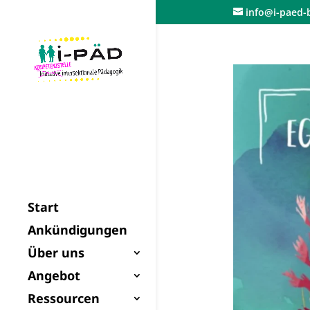
Skip
info@i-paed-b
to
content
Start
Ankündigungen
Über uns
Angebot
Ressourcen