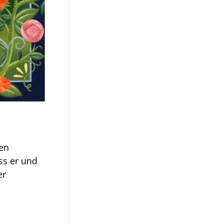
ren
ss er und
er