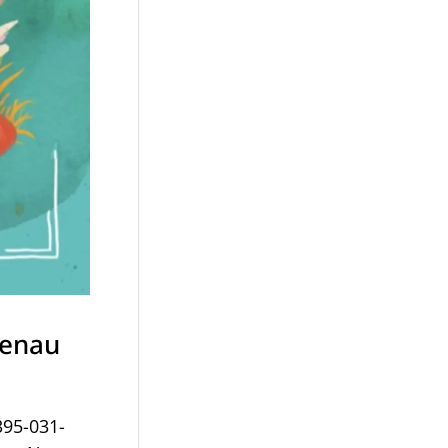
genau
395-031-