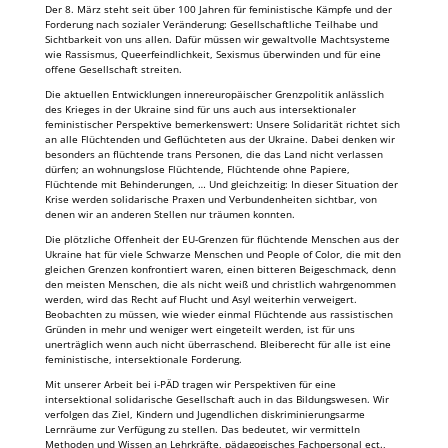
Der 8. März steht seit über 100 Jahren für feministische Kämpfe und der
Forderung nach sozialer Veränderung: Gesellschaftliche Teilhabe und
Sichtbarkeit von uns allen. Dafür müssen wir gewaltvolle Machtsysteme
wie Rassismus, Queerfeindlichkeit, Sexismus überwinden und für eine
offene Gesellschaft streiten.
Die aktuellen Entwicklungen innereuropäischer Grenzpolitik anlässlich
des Krieges in der Ukraine sind für uns auch aus intersektionaler
feministischer Perspektive bemerkenswert: Unsere Solidarität richtet sich
an alle Flüchtenden und Geflüchteten aus der Ukraine. Dabei denken wir
besonders an flüchtende trans Personen, die das Land nicht verlassen
dürfen; an wohnungslose Flüchtende, Flüchtende ohne Papiere,
Flüchtende mit Behinderungen, … Und gleichzeitig: In dieser Situation der
Krise werden solidarische Praxen und Verbundenheiten sichtbar, von
denen wir an anderen Stellen nur träumen konnten.
Die plötzliche Offenheit der EU-Grenzen für flüchtende Menschen aus der
Ukraine hat für viele Schwarze Menschen und People of Color, die mit den
gleichen Grenzen konfrontiert waren, einen bitteren Beigeschmack, denn
den meisten Menschen, die als nicht weiß und christlich wahrgenommen
werden, wird das Recht auf Flucht und Asyl weiterhin verweigert.
Beobachten zu müssen, wie wieder einmal Flüchtende aus rassistischen
Gründen in mehr und weniger wert eingeteilt werden, ist für uns
unerträglich wenn auch nicht überraschend. Bleiberecht für alle ist eine
feministische, intersektionale Forderung.
Mit unserer Arbeit bei i-PÄD tragen wir Perspektiven für eine
intersektional solidarische Gesellschaft auch in das Bildungswesen. Wir
verfolgen das Ziel, Kindern und Jugendlichen diskriminierungsarme
Lernräume zur Verfügung zu stellen. Das bedeutet, wir vermitteln
Methoden und Wissen an Lehrkräfte, pädagogisches Fachpersonal ect.,