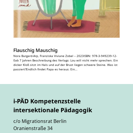
Flauschig Mauschig
Nora Burgard-Arp, Franziska Viviane Zobel – 2023ISBN: 978-3-949239-12-
0ab 7 Jahren Beschreibung des Verlags: Lou will nicht mehr sprechen. Ein
dicker Kloß sitzt im Hals und auf der Brust liegen schwere Steine. Was ist
passiert?Endlich findet Papa es heraus: Ein...
i-PÄD Kompetenzstelle
intersektionale Pädagogik
c/o Migrationsrat Berlin
Oranienstraße 34