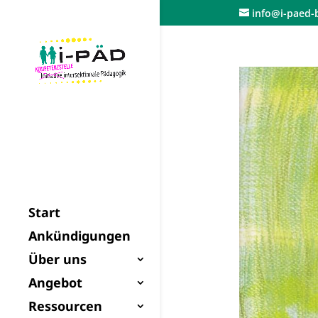
Skip
info@i-paed-b
to
content
Start
Ankündigungen
Über uns
Angebot
Ressourcen