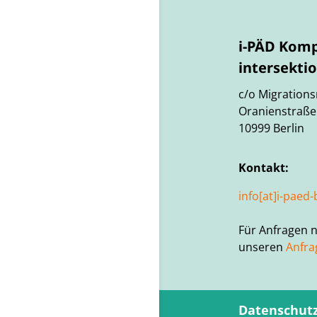
i-PÄD Komp
intersekti
c/o Migrations
Oranienstraße
10999 Berlin
Kontakt:
info[at]i-paed-
Für Anfragen n
unseren
Anfr
Datenschut