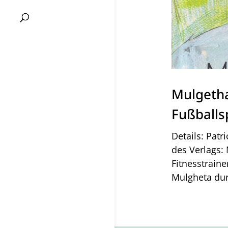
Mulgetha
Fußballs
Details: Pat
des Verlags: 
Fitnesstrain
Mulgheta dur