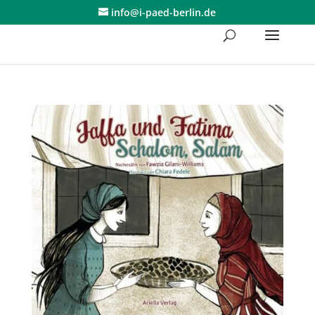
Skip
info@i-paed-berlin.de
to
content