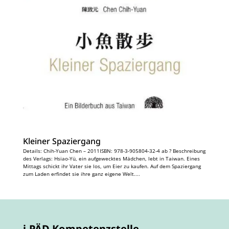
Kleiner Spaziergang
Details: Chih-Yuan Chen – 2011ISBN: 978-3-905804-32-4 ab ? Beschreibung
des Verlags: Hsiao-Yü, ein aufgewecktes Mädchen, lebt in Taiwan. Eines
Mittags schickt ihr Vater sie los, um Eier zu kaufen. Auf dem Spaziergang
zum Laden erfindet sie ihre ganz eigene Welt....
i-PÄD Kompetenzstelle