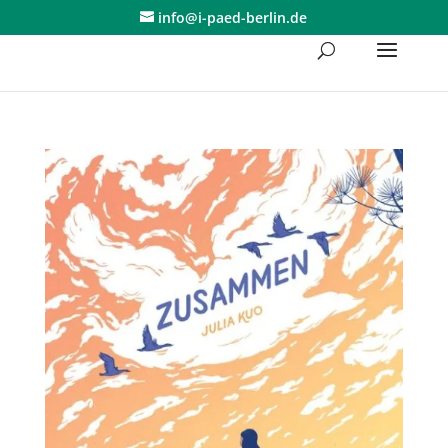
Skip
info@i-paed-berlin.de
to
content